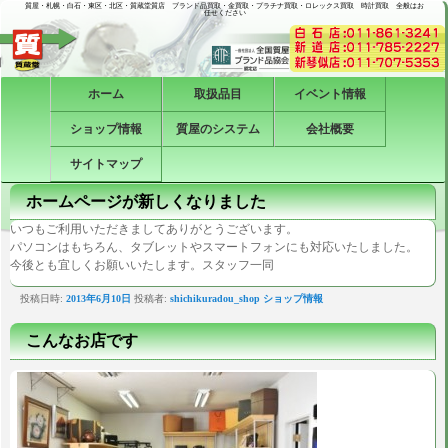
質屋・札幌・白石・東区・北区・質蔵堂質店 ブランド品買取・金買取・プラチナ買取・ロレックス買取 時計買取 全般はお
任せください
メインメニュー
メインコンテンツへ移動
サブコンテンツへ移動
ホーム
取扱品目
イベント情報
ショップ情報
質屋のシステム
会社概要
サイトマップ
ホームページが新しくなりました
いつもご利用いただきましてありがとうございます。
パソコンはもちろん、タブレットやスマートフォンにも対応いたしました。
今後とも宜しくお願いいたします。スタッフ一同
投稿日時:
2013年6月10日
投稿者:
shichikuradou_shop
ショップ情報
こんなお店です