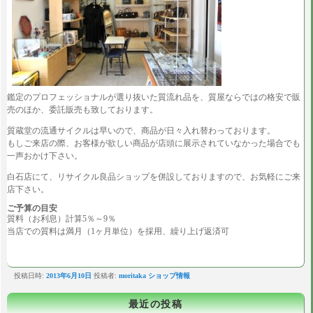
鑑定のプロフェッショナルが選り抜いた質流れ品を、質屋ならではの格安で販
売のほか、委託販売も致しております。
質蔵堂の流通サイクルは早いので、商品が日々入れ替わっております。
もしご来店の際、お客様が欲しい商品が店頭に展示されていなかった場合でも
一声おかけ下さい。
白石店にて、リサイクル良品ショップを併設しておりますので、お気軽にご来
店下さい。
ご予算の目安
質料（お利息）計算5％～9％
当店での質料は満月（1ヶ月単位）を採用、繰り上げ返済可
投稿日時:
2013年6月10日
投稿者:
moritaka
ショップ情報
最近の投稿