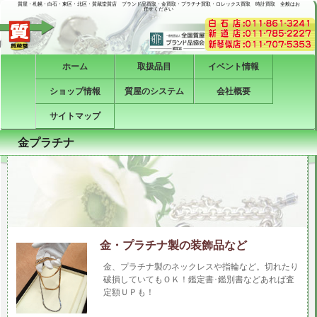
質屋・札幌・白石・東区・北区・質蔵堂質店 ブランド品買取・金買取・プラチナ買取・ロレックス買取 時計買取 全般はお
任せください
メインメニュー
メインコンテンツへ移動
サブコンテンツへ移動
ホーム
取扱品目
イベント情報
ショップ情報
質屋のシステム
会社概要
サイトマップ
金プラチナ
金・プラチナ製の装飾品など
金、プラチナ製のネックレスや指輪など。切れたり
破損していてもＯＫ！鑑定書･鑑別書などあれば査
定額ＵＰも！